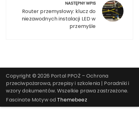
NASTĘPNY WPIS
Router przemysłowy: klucz do
niezawodnych instalacji LED w
przemyśle
Copyright © 2026 Portal PPOŻ – Ochrona
przeciwpożarowa, przepisy i szkolenia | Poradniki i
wzory dokumentów. Wszelkie prawa zastrzeżone.
Fascinate Motyw od
Themebeez