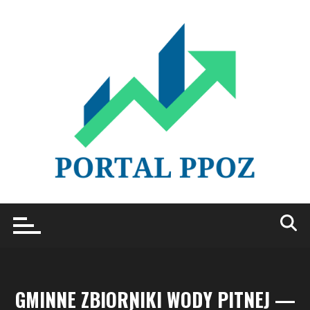
Przejdź
do
treści
GMINNE ZBIORNIKI WODY PITNEJ —