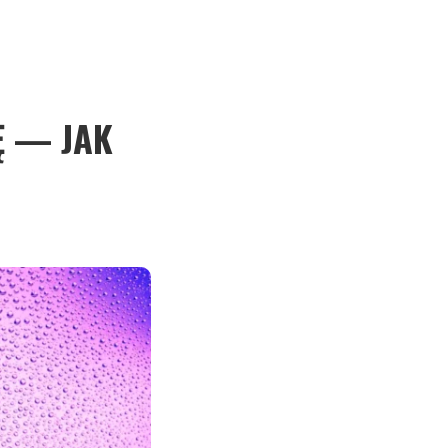
Ę — JAK