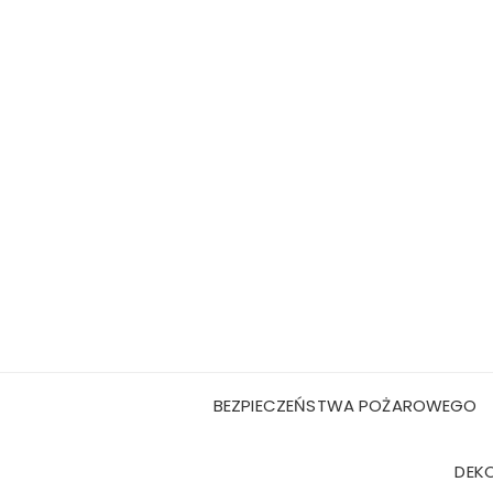
Przejdź
do
treści
BEZPIECZEŃSTWA POŻAROWEGO
DEK