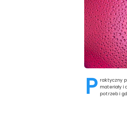
P
raktyczny p
materiały i
potrzeb i g