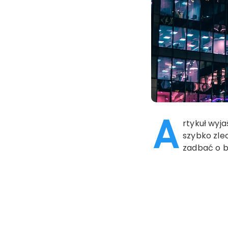
A
rtykuł wyja
szybko zle
zadbać o 