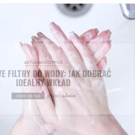
AKTUALNOŚCI PPOŻ
SPRAWDŹ WODĘ W KIELCACH: SZYBKIE
RZETELNE BADANIA
admin
przez
2026-07-16