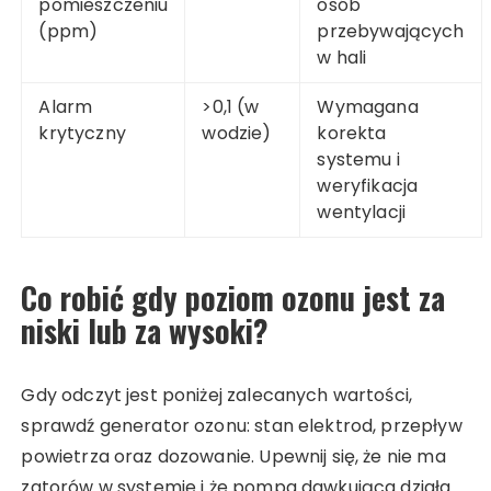
pomieszczeniu
osób
(ppm)
przebywających
w hali
Alarm
>0,1 (w
Wymagana
krytyczny
wodzie)
korekta
systemu i
weryfikacja
wentylacji
Co robić gdy poziom ozonu jest za
niski lub za wysoki?
Gdy odczyt jest poniżej zalecanych wartości,
sprawdź generator ozonu: stan elektrod, przepływ
powietrza oraz dozowanie. Upewnij się, że nie ma
zatorów w systemie i że pompa dawkująca działa