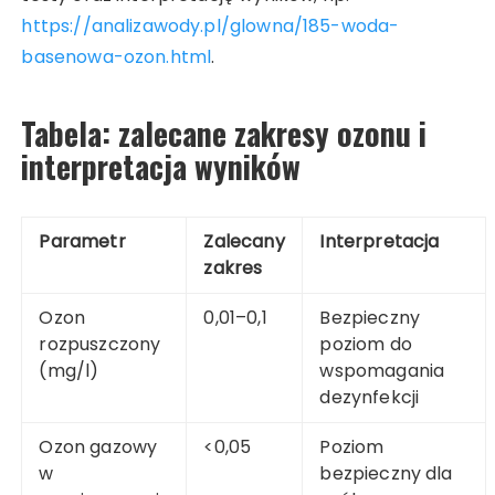
https://analizawody.pl/glowna/185-woda-
basenowa-ozon.html
.
Tabela: zalecane zakresy ozonu i
interpretacja wyników
Parametr
Zalecany
Interpretacja
zakres
Ozon
0,01–0,1
Bezpieczny
rozpuszczony
poziom do
(mg/l)
wspomagania
dezynfekcji
Ozon gazowy
<0,05
Poziom
w
bezpieczny dla