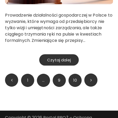
Prowadzenie działalności gospodarczej w Polsce to
wyzwanie, które wymaga od przedsiębiorcy nie
tylko wizji i umiejętności zarządzania, ale także
ciągłego trzymania ręki na pulsie w kwestiach
formalnych. Zmieniające się przepisy…
Czytaj dalej
Stronicowanie
1
…
9
10
wpisów
Copyright © 2026 Portal PPOŻ – Ochrona