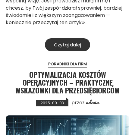
wspólną wizję. Jeśli prowadzisz małą firmę i
chcesz, by Twój zespół działał sprawniej, bardziej
świadomie i z większym zaangażowaniem —
koniecznie przeczytaj ten artykuł.
Czytaj dalej
PORADNIKI DLA FIRM
OPTYMALIZACJA KOSZTÓW
OPERACYJNYCH – PRAKTYCZNE
WSKAZÓWKI DLA PRZEDSIĘBIORCÓW
admin
przez
2025-09-03