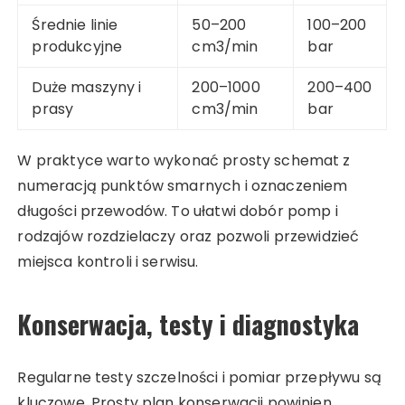
Średnie linie
50–200
100–200
produkcyjne
cm3/min
bar
Duże maszyny i
200–1000
200–400
prasy
cm3/min
bar
W praktyce warto wykonać prosty schemat z
numeracją punktów smarnych i oznaczeniem
długości przewodów. To ułatwi dobór pomp i
rodzajów rozdzielaczy oraz pozwoli przewidzieć
miejsca kontroli i serwisu.
Konserwacja, testy i diagnostyka
Regularne testy szczelności i pomiar przepływu są
kluczowe. Prosty plan konserwacji powinien