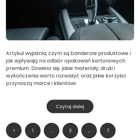
Artykuł wyjaśnia, czym są banderole produktowe i
jak wpływają na odbiór opakowań kartonowych
premium. Dowiesz się, jakie materiały, druki i
wykończenia warto rozważyć oraz jakie korzyści
przynoszą marce i klientowi.
Czytaj dalej
Stronicowanie
1
…
3
…
7
wpisów