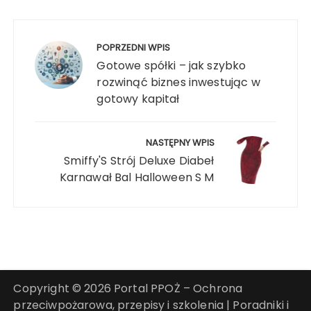
Nawigacja
wpisu
POPRZEDNI WPIS
Gotowe spółki – jak szybko
rozwinąć biznes inwestując w
gotowy kapitał
NASTĘPNY WPIS
Smiffy'S Strój Deluxe Diabeł
Karnawał Bal Halloween S M
Copyright © 2026 Portal PPOŻ – Ochrona
przeciwpożarowa, przepisy i szkolenia | Poradniki i