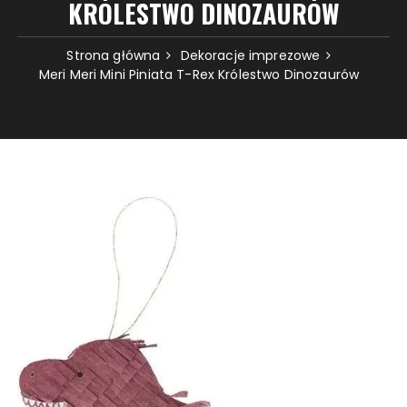
KRÓLESTWO DINOZAURÓW
Strona główna
Dekoracje imprezowe
Meri Meri Mini Piniata T-Rex Królestwo Dinozaurów