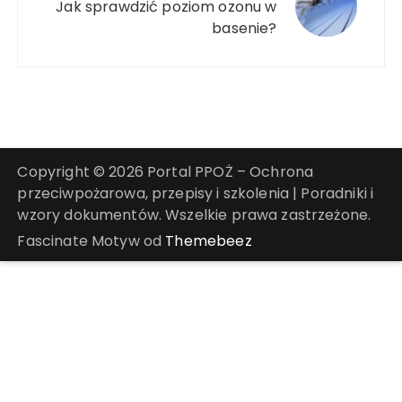
Jak sprawdzić poziom ozonu w
basenie?
Copyright © 2026 Portal PPOŻ – Ochrona
przeciwpożarowa, przepisy i szkolenia | Poradniki i
wzory dokumentów. Wszelkie prawa zastrzeżone.
Fascinate Motyw od
Themebeez