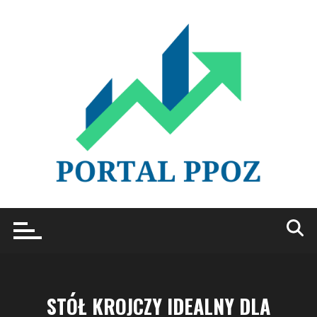
Przejdź
do
treści
STÓŁ KROJCZY IDEALNY DLA